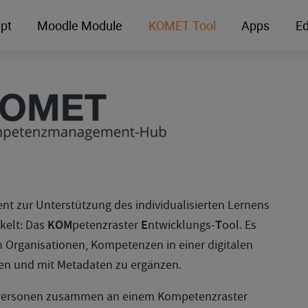
pt
Moodle Module
KOMET Tool
Apps
Ed
ent zur Unterstützung des individualisierten Lernens
kelt: Das
KOM
petenzraster
E
ntwicklungs-
T
ool. Es
 Organisationen, Kompetenzen in einer digitalen
ren und mit Metadaten zu ergänzen.
Personen zusammen an einem Kompetenzraster