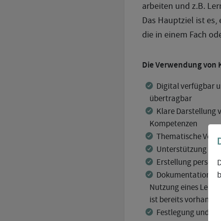
arbeiten und z.B. Le
Das Hauptziel ist es,
die in einem Fach od
Die Verwendung von K
Digital verfügbar
übertragbar
Klare Darstellung
Kompetenzen
Thematische Verbi
Unterstützung von
Erstellung persönl
D
b
Dokumentation von
Nutzung eines Learn
ist bereits vorhande
Festlegung und Da