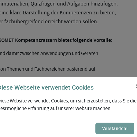
rnmaterialien, Quizfragen und Aufgaben hinzufügen.
 eine klare Darstellung der Kompetenzen zu bieten,
er fachübergreifend erreicht werden sollen.
OMET Kompetenzrastern bietet folgende Vorteile:
 und damit zwischen Anwendungen und Geräten
 von Themen und Fachbereichen basierend auf
ndung verschiedener Fächer
Diese Webseite verwendet Cookies
 individuellem Lernen
icher Lernpläne
iese Website verwendet Cookies, um sicherzustellen, dass Sie die
estmögliche Erfahrung auf unserer Website machen.
 Kompetenzen, einschließlich Fortschrittsverfolgung bei
ing-Management-Systems (eine Schnittstelle zu Moodle
n)
Verstanden!
rstellung von Beziehungen zwischen Kompetenzen